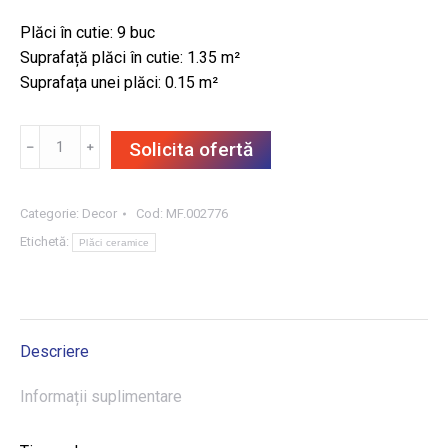
Plăci în cutie: 9 buc
Suprafață plăci în cutie: 1.35 m²
Suprafața unei plăci: 0.15 m²
Cantitate
﹣
﹢
Solicita ofertă
DECOR
LUCY
WHITE
Categorie:
Decor
Cod:
MF.002776
DC
Etichetă:
Plăci ceramice
MESH
(GORENJE)
25X60,
1.35
Descriere
m²/CUT
Informații suplimentare