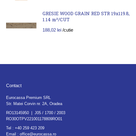
GRESIE WOOD GRAIN RED STR 19x119.8,
1.14 m²/CUT
188,02
lei
/cutie
Contact
Eurocassa Premium SRL
Str. Matei Corvin nr. 2A, Oradea
RO13145950 | J05 / 1700 / 2003
RO30OTPV221001178809RO01
Tel :
+40 259 423 209
Email :
office@eurocassa.ro