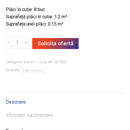
Plăci în cutie: 8 buc
Suprafață plăci în cutie: 1.2 m²
Suprafața unei plăci: 0.15 m²
Cantitate
﹣
﹢
Solicita ofertă
DECOR
DALIA
WHITE
Categorie:
Decor
Cod:
MF.007926
DC
Etichetă:
Plăci ceramice
MOSAIC
3D
(GORENJE)
25X60,
Descriere
1.2
m²/CUT
Informații suplimentare