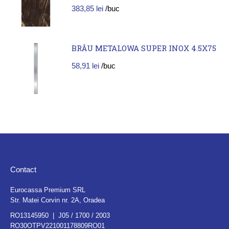
383,85
lei
/buc
BRÂU METALOWA SUPER INOX 4.5X75
58,91
lei
/buc
Contact
Eurocassa Premium SRL
Str. Matei Corvin nr. 2A, Oradea
RO13145950 | J05 / 1700 / 2003
RO30OTPV221001178809RO01