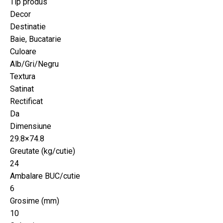
Tip produs
Decor
Destinatie
Baie, Bucatarie
Culoare
Alb/Gri/Negru
Textura
Satinat
Rectificat
Da
Dimensiune
29.8×74.8
Greutate (kg/cutie)
24
Ambalare BUC/cutie
6
Grosime (mm)
10