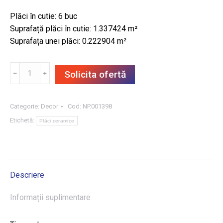
Plăci în cutie: 6 buc
Suprafață plăci în cutie: 1.337424 m²
Suprafața unei plăci: 0.222904 m²
Cantitate
﹣
﹢
Solicita ofertă
DECOR
COLOUR
4
Categorie:
Decor
Cod:
NP.001398
29.8X74.8,
Etichetă:
Plăci ceramice
6BUC/CUT
Descriere
Informații suplimentare