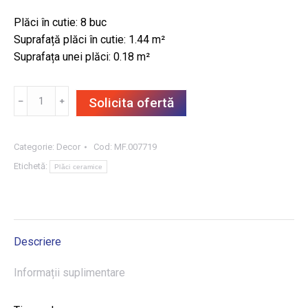
Plăci în cutie: 8 buc
Suprafață plăci în cutie: 1.44 m²
Suprafața unei plăci: 0.18 m²
Cantitate
﹣
﹢
Solicita ofertă
DECOR
ABBA
WOOD
Categorie:
Decor
Cod:
MF.007719
GREY
Etichetă:
Plăci ceramice
30X60,
1.44
m²/CUT
Descriere
Informații suplimentare