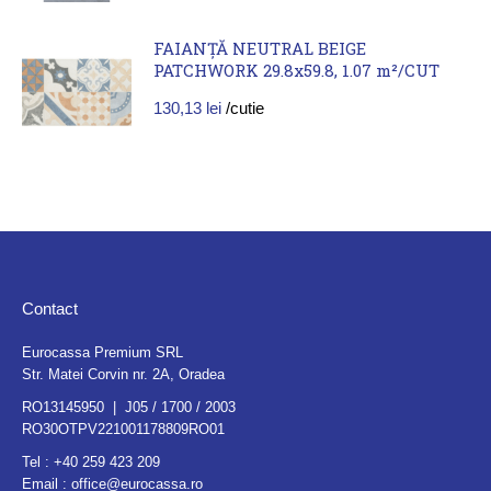
FAIANȚĂ NEUTRAL BEIGE
PATCHWORK 29.8x59.8, 1.07 m²/CUT
130,13
lei
/cutie
Contact
Eurocassa Premium SRL
Str. Matei Corvin nr. 2A, Oradea
RO13145950 | J05 / 1700 / 2003
RO30OTPV221001178809RO01
Tel :
+40 259 423 209
Email :
office@eurocassa.ro