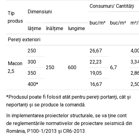
Consumuri/ Cantități
Dimensiuni
Tip
produs
buc/m³
buc/m²
m²/
lățime
înălțime
lungime
Pereți exteriori
250
26,67
4,0
300
22,23
3,3
Macon
250
600
6,7
2,5
350
19,05
2,8
400*
16,67
2,5
*Produsul poate fi folosit atât pentru pereți portanți, cât și
neportanți și se produce la comandă.
In implementarea proiectelor structurale, se va ține cont
de reglementările normativelor de proiectare seismică din
România, P100-1/2013 și CR6-2013.