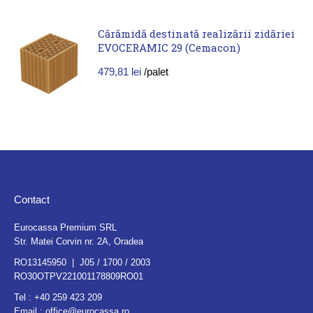
Cărămidă destinată realizării zidăriei
EVOCERAMIC 29 (Cemacon)
479,81
lei
/palet
Contact
Eurocassa Premium SRL
Str. Matei Corvin nr. 2A, Oradea
RO13145950 | J05 / 1700 / 2003
RO30OTPV221001178809RO01
Tel :
+40 259 423 209
Email :
office@eurocassa.ro