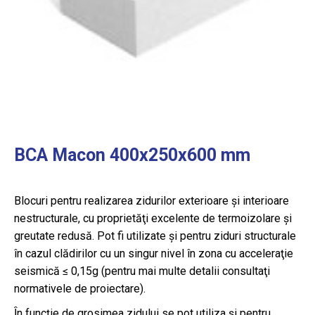
BCA Macon 400x250x600 mm
Blocuri pentru realizarea zidurilor exterioare şi interioare
nestructurale, cu proprietăţi excelente de termoizolare şi
greutate redusă. Pot fi utilizate şi pentru ziduri structurale
în cazul clădirilor cu un singur nivel în zona cu acceleraţie
seismică ≤ 0,15g (pentru mai multe detalii consultaţi
normativele de proiectare).
Ȋn funcţie de grosimea zidului se pot utiliza şi pentru