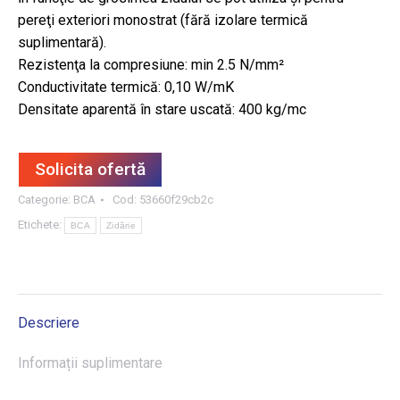
pereţi exteriori monostrat (fără izolare termică
suplimentară).
Rezistenţa la compresiune: min 2.5 N/mm²
Conductivitate termică: 0,10 W/mK
Densitate aparentă în stare uscată: 400 kg/mc
Solicita ofertă
Categorie:
BCA
Cod:
53660f29cb2c
Etichete:
BCA
Zidărie
Descriere
Informații suplimentare