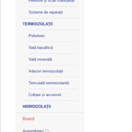
Ferestre și scări mansardă
Sisteme de reparații
TERMOIZOLAŢII
Polistiren
Vată bazaltică
Vată minerală
Adezivi termoizolații
Tencuială termoizolantă
Colțare și accesorii
HIDROIZOLAŢII
Brand
Austrotherm
(7)