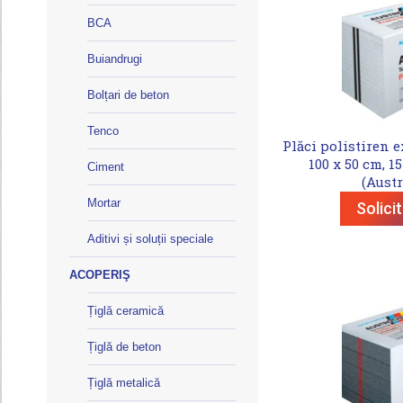
BCA
Buiandrugi
Bolțari de beton
Tenco
Plăci polistiren 
100 x 50 cm, 1
Ciment
(Aust
Mortar
Solici
Aditivi și soluții speciale
ACOPERIŞ
Țiglă ceramică
Țiglă de beton
Țiglă metalică