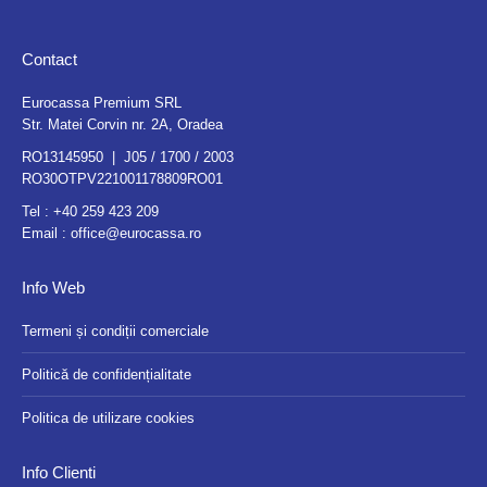
Contact
Eurocassa Premium SRL
Str. Matei Corvin nr. 2A, Oradea
RO13145950 | J05 / 1700 / 2003
RO30OTPV221001178809RO01
Tel :
+40 259 423 209
Email :
office@eurocassa.ro
Info Web
Termeni și condiții comerciale
Politică de confidențialitate
Politica de utilizare cookies
Info Clienti