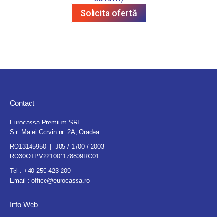
Solicita ofertă
Contact
Eurocassa Premium SRL
Str. Matei Corvin nr. 2A, Oradea
RO13145950 | J05 / 1700 / 2003
RO30OTPV221001178809RO01
Tel :
+40 259 423 209
Email :
office@eurocassa.ro
Info Web