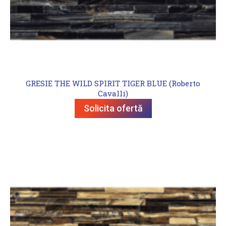
GRESIE THE WILD SPIRIT TIGER BLUE (Roberto
Cavalli)
Solicita ofertă