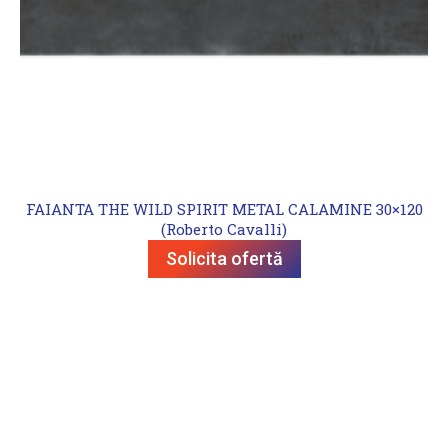
FAIANTA THE WILD SPIRIT METAL CALAMINE 30×120
(Roberto Cavalli)
Solicita ofertă