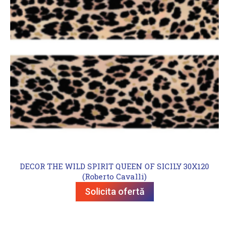
DECOR THE WILD SPIRIT QUEEN OF SICILY 30X120
(Roberto Cavalli)
Solicita ofertă