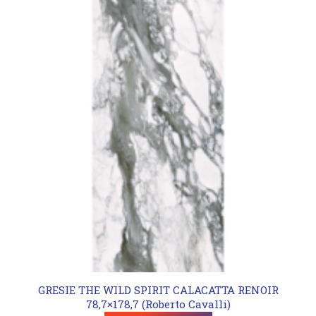
GRESIE THE WILD SPIRIT CALACATTA RENOIR
78,7×178,7 (Roberto Cavalli)