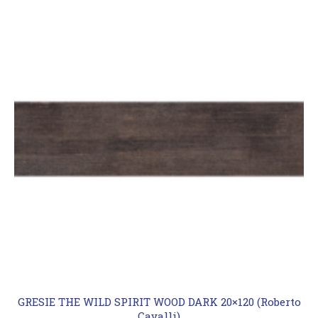
GRESIE THE WILD SPIRIT WOOD DARK 20×120 (Roberto
Cavalli)