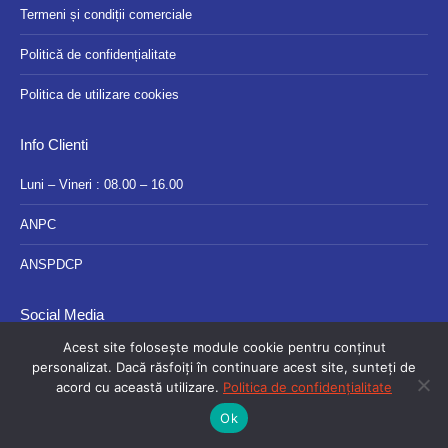
Termeni și condiții comerciale
Politică de confidențialitate
Politica de utilizare cookies
Info Clienti
Luni – Vineri : 08.00 – 16.00
ANPC
ANSPDCP
Social Media
Acest site folosește module cookie pentru conținut
Facebook
personalizat. Dacă răsfoiți în continuare acest site, sunteți de
acord cu această utilizare.
Politica de confidențialitate
Instagram
Ok
Linkedin