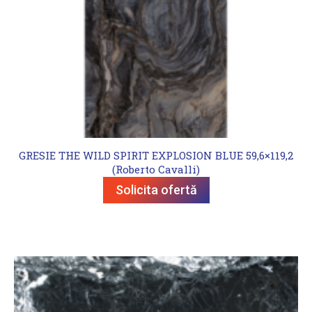
GRESIE THE WILD SPIRIT EXPLOSION BLUE 59,6×119,2
(Roberto Cavalli)
Solicita ofertă