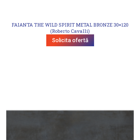
FAIANTA THE WILD SPIRIT METAL BRONZE 30×120
(Roberto Cavalli)
Solicita ofertă