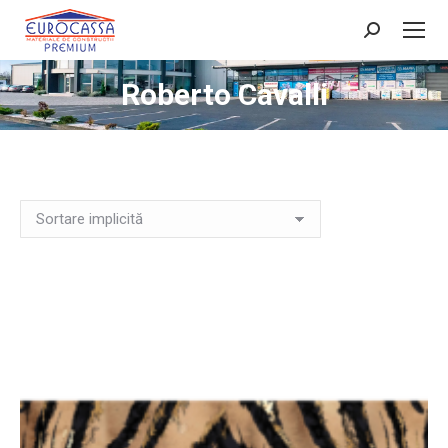
Search:
Roberto Cavalli