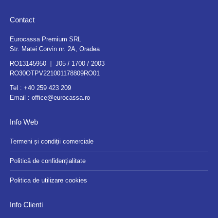
Contact
Eurocassa Premium SRL
Str. Matei Corvin nr. 2A, Oradea
RO13145950 | J05 / 1700 / 2003
RO30OTPV221001178809RO01
Tel :
+40 259 423 209
Email :
office@eurocassa.ro
Info Web
Termeni și condiții comerciale
Politică de confidențialitate
Politica de utilizare cookies
Info Clienti