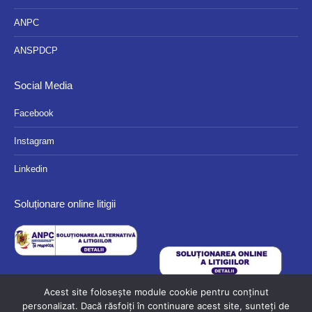
ANPC
ANSPDCP
Social Media
Facebook
Instagram
Linkedin
Soluționare online litigii
Acest site folosește module cookie pentru conținut
personalizat. Dacă răsfoiți în continuare acest site, sunteți de