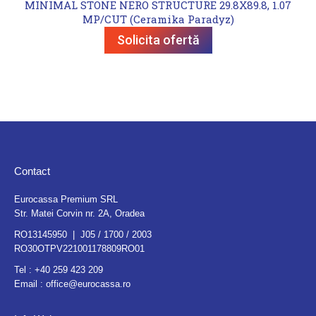
MINIMAL STONE NERO STRUCTURE 29.8X89.8, 1.07
MP/CUT (Ceramika Paradyz)
Solicita ofertă
Contact
Eurocassa Premium SRL
Str. Matei Corvin nr. 2A, Oradea
RO13145950 | J05 / 1700 / 2003
RO30OTPV221001178809RO01
Tel :
+40 259 423 209
Email :
office@eurocassa.ro