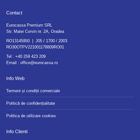
Contact
Eurocassa Premium SRL
Str. Matei Corvin nr. 2A, Oradea
RO13145950 | J05 / 1700 / 2003
RO30OTPV221001178809RO01
Tel :
+40 259 423 209
Email :
office@eurocassa.ro
Info Web
Termeni și condiții comerciale
Politică de confidențialitate
Politica de utilizare cookies
Info Clienti