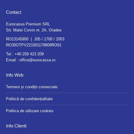
Contact
Eurocassa Premium SRL
Str. Matei Corvin nr. 2A, Oradea
RO13145950 | J05 / 1700 / 2003
RO30OTPV221001178809RO01
Tel :
+40 259 423 209
Email :
office@eurocassa.ro
Info Web
Termeni și condiții comerciale
Politică de confidențialitate
Politica de utilizare cookies
Info Clienti