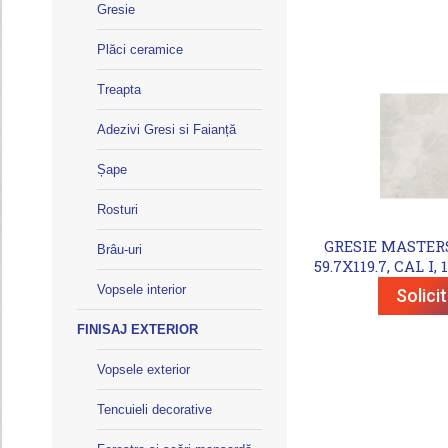
Gresie
Plăci ceramice
Treapta
Adezivi Gresi si Faianță
Șape
Rosturi
GRESIE MASTER
Brâu-uri
59.7X119.7, CAL I,
Vopsele interior
Solici
FINISAJ EXTERIOR
Vopsele exterior
Tencuieli decorative