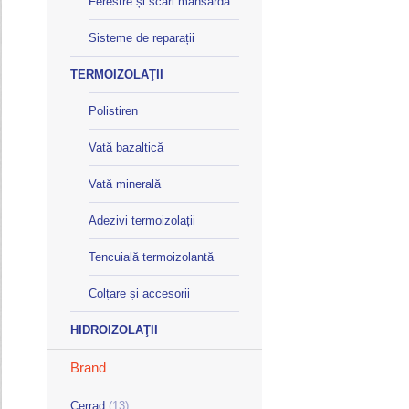
Ferestre și scări mansardă
Sisteme de reparații
TERMOIZOLAŢII
Polistiren
Vată bazaltică
Vată minerală
Adezivi termoizolații
Tencuială termoizolantă
Colțare și accesorii
HIDROIZOLAŢII
Brand
Cerrad
(13)