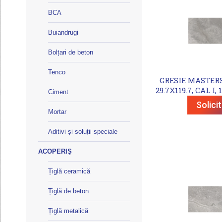
BCA
Buiandrugi
Bolțari de beton
Tenco
GRESIE MASTER
29.7X119.7, CAL I,
Ciment
Solici
Mortar
Aditivi și soluții speciale
ACOPERIŞ
Țiglă ceramică
Țiglă de beton
Țiglă metalică