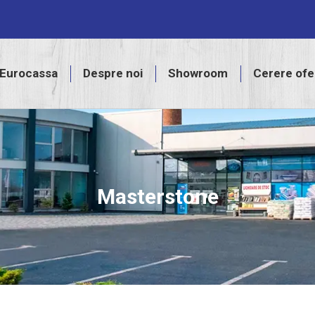
assa
Despre noi
Showroom
Cerere ofertă
Eurocassa
Despre noi
Showroom
Cerere ofe
Masterstone