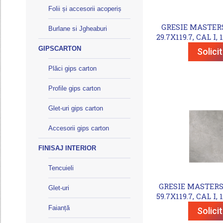
Folii și accesorii acoperiș
GRESIE MASTER
Burlane si Jgheaburi
29.7X119.7, CAL I,
GIPSCARTON
Solici
Plăci gips carton
Profile gips carton
Glet-uri gips carton
Accesorii gips carton
FINISAJ INTERIOR
Tencuieli
GRESIE MASTERS
Glet-uri
59.7X119.7, CAL I,
Faianță
Solici