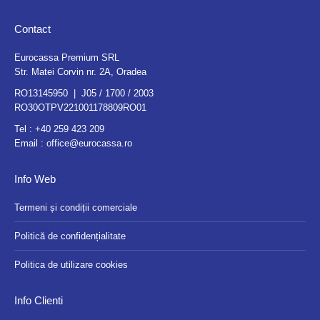
Contact
Eurocassa Premium SRL
Str. Matei Corvin nr. 2A, Oradea
RO13145950 | J05 / 1700 / 2003
RO30OTPV221001178809RO01
Tel :
+40 259 423 209
Email :
office@eurocassa.ro
Info Web
Termeni și condiții comerciale
Politică de confidențialitate
Politica de utilizare cookies
Info Clienti