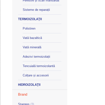
Ferestre și scări mansardă
Sisteme de reparații
TERMOIZOLAŢII
Polistiren
Vată bazaltică
Vată minerală
Adezivi termoizolații
Tencuială termoizolantă
Colțare și accesorii
HIDROIZOLAŢII
Brand
Stargres
(3)