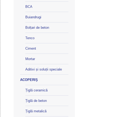
BCA
Buiandrugi
Bolțari de beton
Tenco
Ciment
Mortar
Aditivi și soluții speciale
ACOPERIŞ
Țiglă ceramică
Țiglă de beton
Țiglă metalică