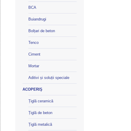
BCA
Buiandrugi
Bolțari de beton
Tenco
Ciment
Mortar
Aditivi și soluții speciale
ACOPERIŞ
Țiglă ceramică
Țiglă de beton
Țiglă metalică