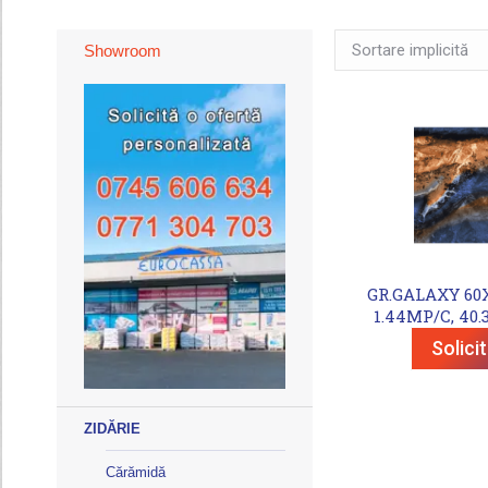
Showroom
GR.GALAXY 60X1
1.44MP/C, 40.
Solici
ZIDĂRIE
Cărămidă