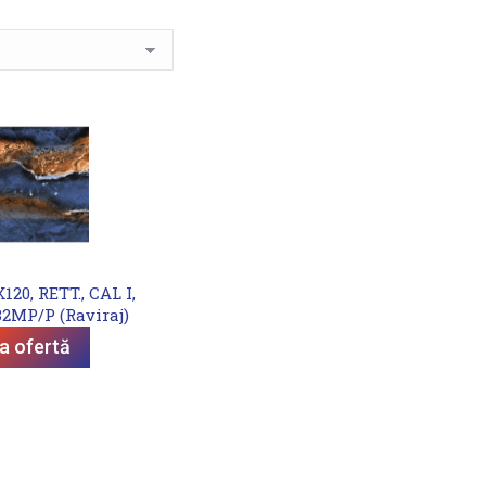
20, RETT., CAL I,
32MP/P (Raviraj)
ta ofertă