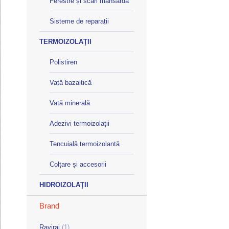
Ferestre și scări mansardă
Sisteme de reparații
TERMOIZOLAŢII
Polistiren
Vată bazaltică
Vată minerală
Adezivi termoizolații
Tencuială termoizolantă
Colțare și accesorii
HIDROIZOLAŢII
Brand
Raviraj
(1)