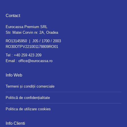
Contact
Eurocassa Premium SRL
Str. Matei Corvin nr. 2A, Oradea
RO13145950 | J05 / 1700 / 2003
RO30OTPV221001178809RO01
Tel :
+40 259 423 209
Email :
office@eurocassa.ro
Info Web
Termeni și condiții comerciale
Politică de confidențialitate
Politica de utilizare cookies
Info Clienti