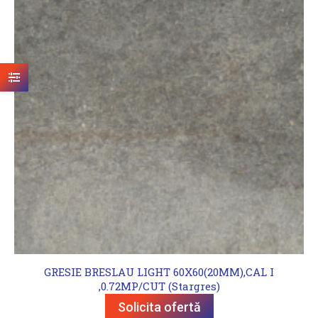
GRESIE BRESLAU LIGHT 60X60(20MM),CAL I
,0.72MP/CUT (Stargres)
Solicita ofertă