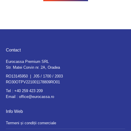
Contact
Eurocassa Premium SRL
Str. Matei Corvin nr. 2A, Oradea
RO13145950 | J05 / 1700 / 2003
RO30OTPV221001178809RO01
Tel :
+40 259 423 209
Email :
office@eurocassa.ro
Info Web
Termeni și condiții comerciale