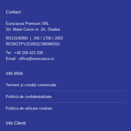
Contact
Eurocassa Premium SRL
Str. Matei Corvin nr. 2A, Oradea
RO13145950 | J05 / 1700 / 2003
RO30OTPV221001178809RO01
Tel :
+40 259 423 209
Email :
office@eurocassa.ro
Info Web
Termeni și condiții comerciale
Politică de confidențialitate
Politica de utilizare cookies
Info Clienti