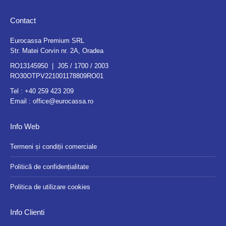
Contact
Eurocassa Premium SRL
Str. Matei Corvin nr. 2A, Oradea
RO13145950 | J05 / 1700 / 2003
RO30OTPV221001178809RO01
Tel :
+40 259 423 209
Email :
office@eurocassa.ro
Info Web
Termeni și condiții comerciale
Politică de confidențialitate
Politica de utilizare cookies
Info Clienti