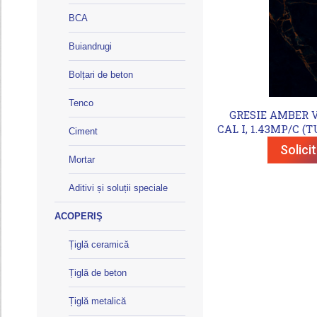
BCA
Buiandrugi
Bolțari de beton
Tenco
GRESIE AMBER VE
CAL I, 1.43MP/C (
Ciment
Solici
Mortar
Aditivi și soluții speciale
ACOPERIŞ
Țiglă ceramică
Țiglă de beton
Țiglă metalică