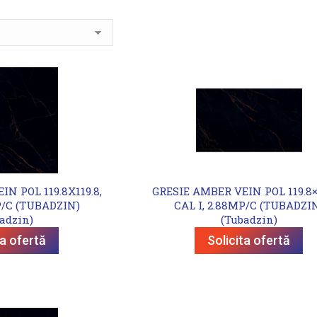
N POL 119.8X119.8,
GRESIE AMBER VEIN POL 119.8×2
P/C (TUBADZIN)
CAL I, 2.88MP/C (TUBADZI
adzin)
(Tubadzin)
ta ofertă
Solicita ofertă