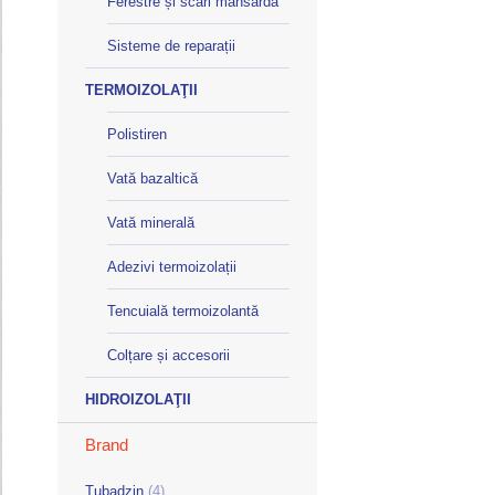
Ferestre și scări mansardă
Sisteme de reparații
TERMOIZOLAŢII
Polistiren
Vată bazaltică
Vată minerală
Adezivi termoizolații
Tencuială termoizolantă
Colțare și accesorii
HIDROIZOLAŢII
Brand
Tubadzin
(4)