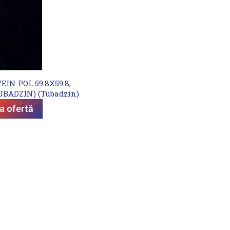
IN POL 59.8X59.8,
TUBADZIN) (Tubadzin)
ta ofertă