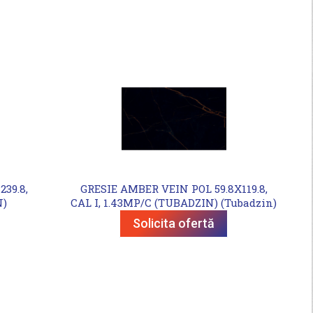
39.8,
GRESIE AMBER VEIN POL 59.8X119.8,
N)
CAL I, 1.43MP/C (TUBADZIN) (Tubadzin)
Solicita ofertă