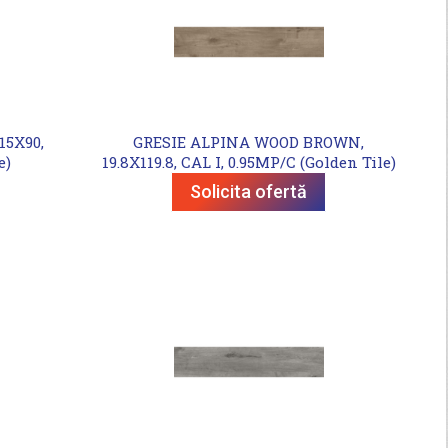
5X90,
GRESIE ALPINA WOOD BROWN,
e)
19.8X119.8, CAL I, 0.95MP/C (Golden Tile)
Solicita ofertă