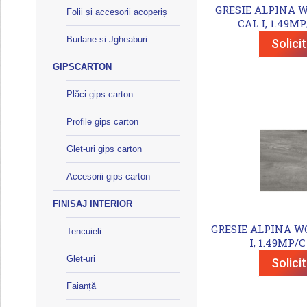
GRESIE ALPINA W
Folii și accesorii acoperiș
CAL I, 1.49MP
Burlane si Jgheaburi
Solici
GIPSCARTON
Plăci gips carton
Profile gips carton
Glet-uri gips carton
Accesorii gips carton
FINISAJ INTERIOR
GRESIE ALPINA WO
Tencuieli
I, 1.49MP/C
Glet-uri
Solici
Faianță