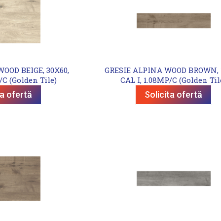
OOD BEIGE, 30X60,
GRESIE ALPINA WOOD BROWN, 1
/C (Golden Tile)
CAL I, 1.08MP/C (Golden Til
ta ofertă
Solicita ofertă