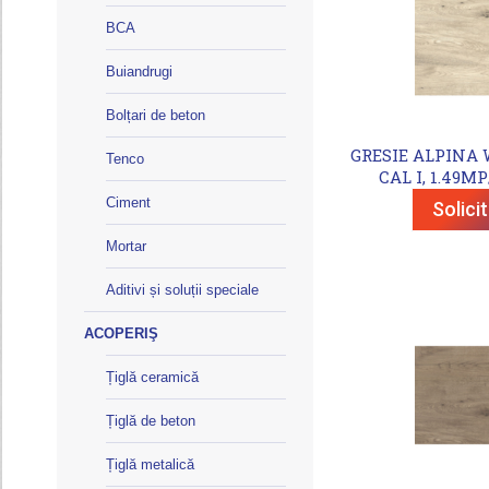
BCA
Buiandrugi
Bolțari de beton
GRESIE ALPINA W
Tenco
CAL I, 1.49MP
Ciment
Solici
Mortar
Aditivi și soluții speciale
ACOPERIŞ
Țiglă ceramică
Țiglă de beton
Țiglă metalică