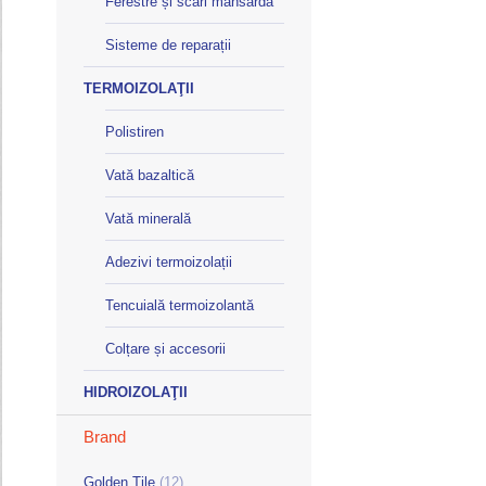
Ferestre și scări mansardă
Sisteme de reparații
TERMOIZOLAŢII
Polistiren
Vată bazaltică
Vată minerală
Adezivi termoizolații
Tencuială termoizolantă
Colțare și accesorii
HIDROIZOLAŢII
Brand
Golden Tile
(12)