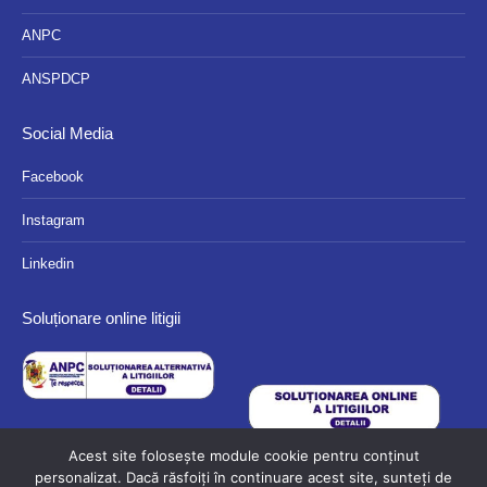
ANPC
ANSPDCP
Social Media
Facebook
Instagram
Linkedin
Soluționare online litigii
Acest site folosește module cookie pentru conținut
personalizat. Dacă răsfoiți în continuare acest site, sunteți de