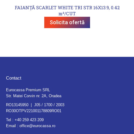
FAIANȚĂ SCARLET WHITE TRI STR 16X13.9, 0.42
m²/CUT
Solicita ofertă
Contact
Eurocassa Premium SRL
Str. Matei Corvin nr. 2A, Oradea
RO13145950 | J05 / 1700 / 2003
RO30OTPV221001178809RO01
Tel :
+40 259 423 209
Email :
office@eurocassa.ro