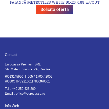
FAIANȚĂ METROTILES WHITE 10X20, 0.88 m²/CUT
Solicita ofertă
Contact
Eurocassa Premium SRL
Str. Matei Corvin nr. 2A, Oradea
RO13145950 | J05 / 1700 / 2003
RO30OTPV221001178809RO01
Tel :
+40 259 423 209
Email :
office@eurocassa.ro
Info Web